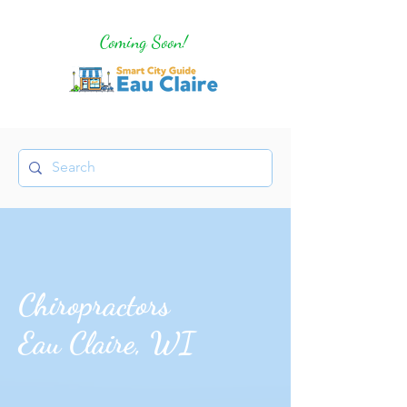
Coming Soon!
Chiropractors
Eau Claire, WI